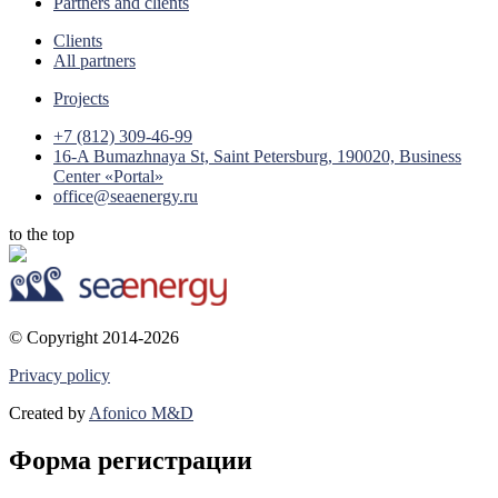
Partners and clients
Clients
All partners
Projects
+7 (812) 309-46-99
16-A Bumazhnaya St, Saint Petersburg, 190020, Business
Center «Portal»
office@seaenergy.ru
to the top
© Copyright 2014-2026
Privacy policy
Created by
Afonico M&D
Форма регистрации