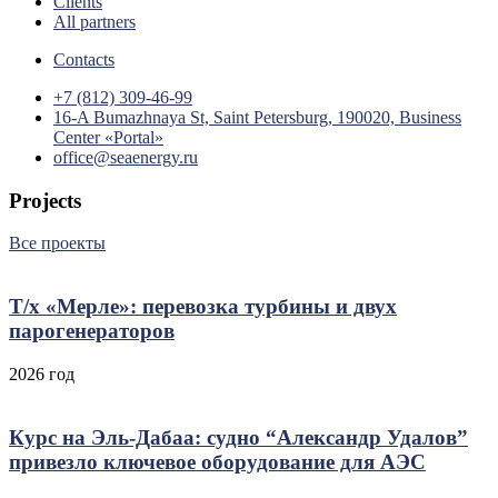
Clients
All partners
Contacts
+7 (812) 309-46-99
16-A Bumazhnaya St, Saint Petersburg, 190020, Business
Center «Portal»
office@seaenergy.ru
Projects
Все проекты
Т/х «Мерле»: перевозка турбины и двух
парогенераторов
2026 год
Курс на Эль‑Дабаа: судно “Александр Удалов”
привезло ключевое оборудование для АЭС