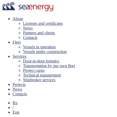
About
Licenses and certificates
News
Partners and clients
Contacts
Fleet
Vessels in operation
Vessels under construction
Services
Door-to-door logistics
Transportation by our own fleet
Project cargo
Technical management
Shipbroker services
Projects
News
Contacts
Ru
/
Eng