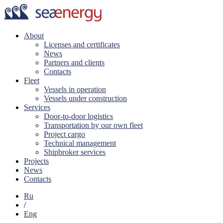
About
Licenses and certificates
News
Partners and clients
Contacts
Fleet
Vessels in operation
Vessels under construction
Services
Door-to-door logistics
Transportation by our own fleet
Project cargo
Technical management
Shipbroker services
Projects
News
Contacts
Ru
/
Eng