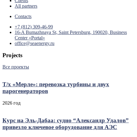
Clients
All partners
Contacts
+7 (812) 309-46-99
16-A Bumazhnaya St, Saint Petersburg, 190020, Business
Center «Portal»
office@seaenergy.ru
Projects
Все проекты
Т/х «Мерле»: перевозка турбины и двух
парогенераторов
2026 год
Курс на Эль‑Дабаа: судно “Александр Удалов”
привезло ключевое оборудование для АЭС