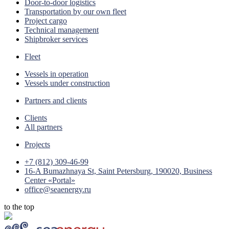
Door-to-door logistics
Transportation by our own fleet
Project cargo
Technical management
Shipbroker services
Fleet
Vessels in operation
Vessels under construction
Partners and clients
Clients
All partners
Projects
+7 (812) 309-46-99
16-A Bumazhnaya St, Saint Petersburg, 190020, Business
Center «Portal»
office@seaenergy.ru
to the top