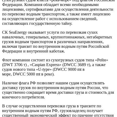
Федерации. Компания обладает всеми необходимыми
лицензиями, сертификатами для осуществления деятельности
по перевозке водным транспортом, а также имеет лицензию
на осуществление работ с использованием сведений,
составляющих государственную тайну.
СК SeaEnergy оказывает услуги по перевозкам сухих
навалочных, генеральных, крупнотоннажных, негабаритных
грузов водным транспортом в различных направлениях,
включая транзит по внутренним водным путям Российской
Федерации и внутренний каботаж.
Флот компании состоит из сухогрузных судов типа «Рейн»
(DWТ 3706 т) , «Caspian Express» (DWCC 3689 т), а также
судов нового типа «U-type» (DWCC 9000 mt в
море, DWCC 5000 mt в реке).
Наличие флага РФ позволяет нашим судам осуществлять
доставку грузов по внутренним водным путям России, что
существенно сокращает время доставки груза и стоимость для
конечного потребителя.
В случае осуществления перевозки груза в транзите по
внутренним водным путям РФ, грузовладелец получает
существенный экономический эффект по причине отсутствия