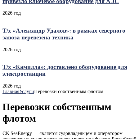
привезло ключевое оборудование для АЭС
2026 год
Т/х «Александр Удалов»: в рамках северного
завоза перевезена техника
2026 год
Т/х «Камилла»: доставлено оборудование для
электростанции
2026 год
Главная
Услуги
Перевозки собственным флотом
Перевозки собственным
флотом
СК SeaEnergy — является судовладельцем и оператором
сухогрузных судов класса «река-море» под флагом Российской