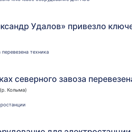
ександр Удалов» привезло ключ
ках северного завоза перевезен
(р. Колыма)
орудование для электростанции