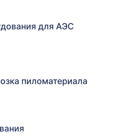
удования для АЭС
возка пиломатериала
ования